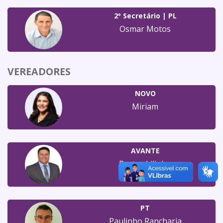
2º Secretário | PL
Osmar Motos
VEREADORES
NOVO
Miriam
AVANTE
Pastor Lilinho
PT
Paulinho Rancharia