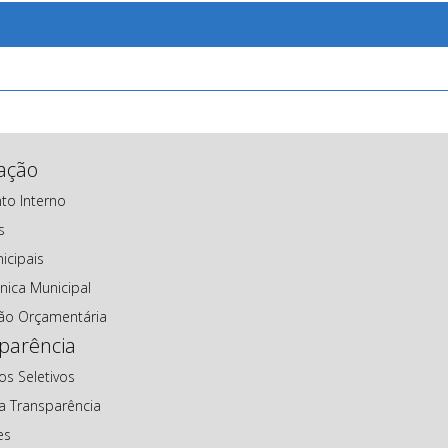
lação
to Interno
s
icipais
nica Municipal
ção Orçamentária
parência
os Seletivos
da Transparência
es