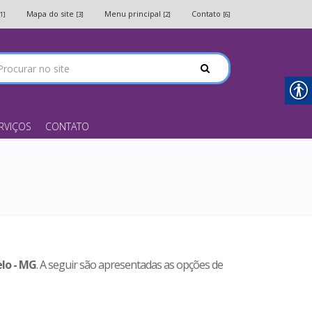
Mapa do site
Menu principal
Contato
[1]
[3]
[2]
[6]
RVIÇOS
CONTATO
elo - MG
. A seguir são apresentadas as opções de