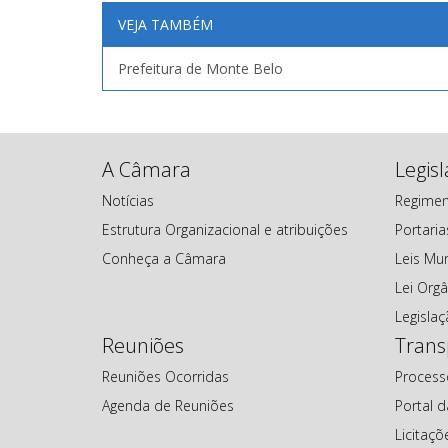
VEJA TAMBÉM
Prefeitura de Monte Belo
A Câmara
Legis
Notícias
Regimen
Estrutura Organizacional e atribuições
Portaria
Conheça a Câmara
Leis Mun
Lei Orgâ
Legisla
Reuniões
Trans
Reuniões Ocorridas
Process
Agenda de Reuniões
Portal 
Licitaçõ