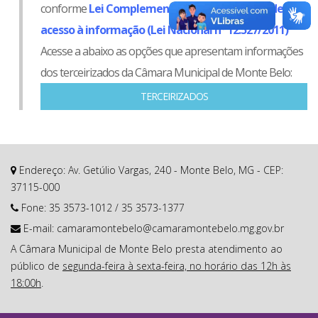
conforme
Lei Complementar nº 131/2009
e
Lei de
acesso à informação (Lei Nacional nº 12.527/2011)
Acesse a abaixo as opções que apresentam informações
dos terceirizados da Câmara Municipal de Monte Belo:
TERCEIRIZADOS
Endereço: Av. Getúlio Vargas, 240 - Monte Belo, MG - CEP:
37115-000
Fone:
35 3573-1012
/
35 3573-1377
E-mail:
camaramontebelo@camaramontebelo.mg.gov.br
A Câmara Municipal de Monte Belo presta atendimento ao
público de
segunda-feira à sexta-feira, no horário das 12h às
18:00h
.