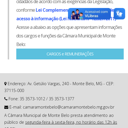
cidadãos de acordo com as exigências da Legislação,
conforme
Lei Complementar nº 131/2009
e
Lei de
acesso à informação (Lei Nacional nº 12.527/2011)
Acesse a abaixo as opções que apresentam informações
dos cargos e funções da Câmara Municipal de Monte
Belo:
CARGOS e REMUNERAÇÕES
Endereço: Av. Getúlio Vargas, 240 - Monte Belo, MG - CEP:
37115-000
Fone:
35 3573-1012
/
35 3573-1377
E-mail:
camaramontebelo@camaramontebelo.mg.gov.br
A Câmara Municipal de Monte Belo presta atendimento ao
público de
segunda-feira à sexta-feira, no horário das 12h às