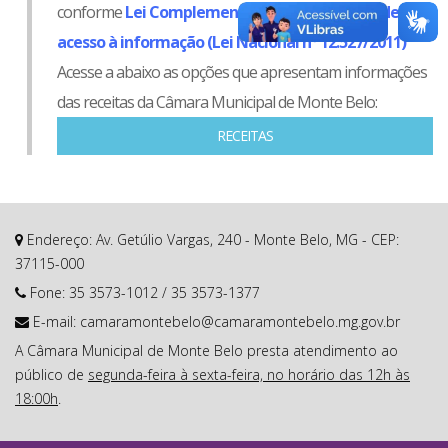
conforme
Lei Complementar nº 131/2009
e
Lei de
acesso à informação (Lei Nacional nº 12.527/2011)
Acesse a abaixo as opções que apresentam informações
das receitas da Câmara Municipal de Monte Belo:
RECEITAS
Endereço: Av. Getúlio Vargas, 240 - Monte Belo, MG - CEP:
37115-000
Fone:
35 3573-1012
/
35 3573-1377
E-mail:
camaramontebelo@camaramontebelo.mg.gov.br
A Câmara Municipal de Monte Belo presta atendimento ao
público de
segunda-feira à sexta-feira, no horário das 12h às
18:00h
.